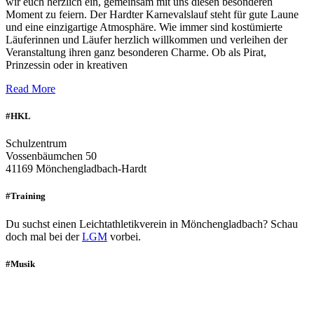
wir euch herzlich ein, gemeinsam mit uns diesen besonderen
Moment zu feiern. Der Hardter Karnevalslauf steht für gute Laune
und eine einzigartige Atmosphäre. Wie immer sind kostümierte
Läuferinnen und Läufer herzlich willkommen und verleihen der
Veranstaltung ihren ganz besonderen Charme. Ob als Pirat,
Prinzessin oder in kreativen
Read More
#HKL
Schulzentrum
Vossenbäumchen 50
41169 Mönchengladbach-Hardt
#Training
Du suchst einen Leichtathletikverein in Mönchengladbach? Schau
doch mal bei der
LGM
vorbei.
#Musik